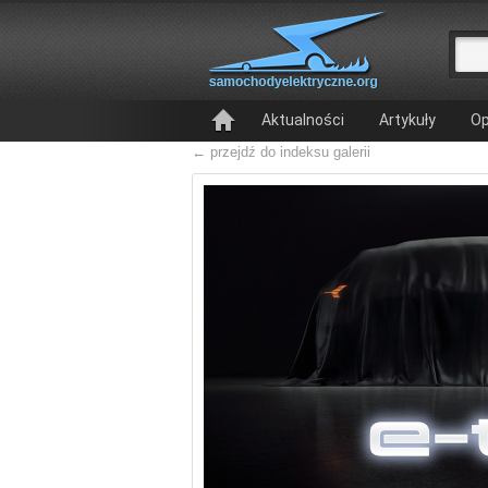
Aktualności
Artykuły
Op
← przejdź do indeksu galerii