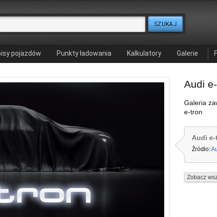
isy pojazdów
Punkty ładowania
Kalkulatory
Galerie
Audi e-
Galeria za
e-tron
Audi e-
Źródło:
A
Zobacz wsz