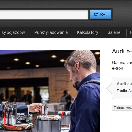
isy pojazdów
Punkty ładowania
Kalkulatory
Galerie
Audi e-
Galeria za
e-tron
Audi e-
Źródło:
A
Zobacz wsz