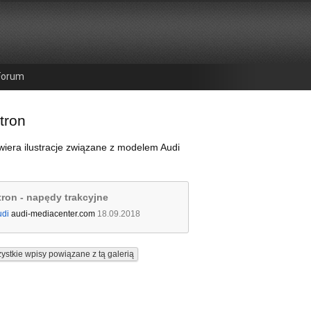
Forum
tron
wiera ilustracje związane z modelem Audi
tron - napędy trakcyjne
udi
audi-mediacenter.com
18.09.2018
ystkie wpisy powiązane z tą galerią