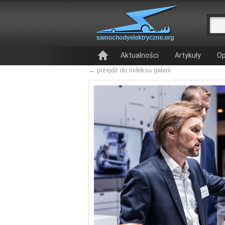
Aktualności
Artykuły
Op
← przejdź do indeksu galerii