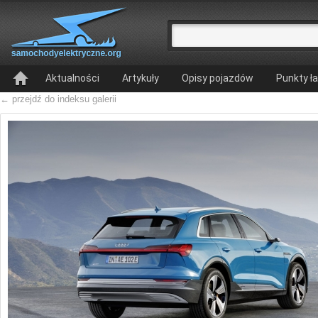
Aktualności
Artykuły
Opisy pojazdów
Punkty ł
← przejdź do indeksu galerii