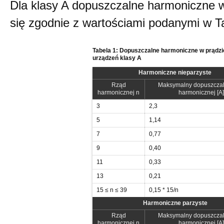
Dla klasy A dopuszczalne harmoniczne w 
się zgodnie z wartościami podanymi w Ta
Tabela 1: Dopuszczalne harmoniczne w prądzi
urządzeń klasy A
Harmoniczne nieparzyste
Rząd
Maksymalny dopuszczal
harmonicznej n
harmonicznej [A]
3
2,3
5
1,14
7
0,77
9
0,40
11
0,33
13
0,21
15 ≤ n ≤ 39
0,15 * 15/n
Harmoniczne parzyste
Rząd
Maksymalny dopuszczal
harmonicznej n
harmonicznej [A]