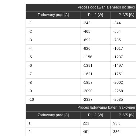
Proces oddawania energii do sieci
Zadawany prąd [A]
P_L1 [W]
P_VS [W]
-1
-242
-344
-2
-465
-554
-3
-692
-785
-4
-926
-1017
-5
-1158
-1237
-6
-1391
-1497
-7
-1621
-1751
-8
-1858
-2002
-9
-2090
-2268
-10
-2327
-2535
Proces ładowania baterii trakcyjnej
Zadawany prąd [A]
P_L1 [W]
P_VS [W]
1
223
93,3
2
461
336