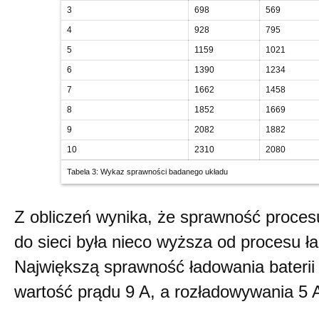
3
698
569
4
928
795
5
1159
1021
6
1390
1234
7
1662
1458
8
1852
1669
9
2082
1882
10
2310
2080
Tabela 3: Wykaz sprawności badanego układu
Z obliczeń wynika, że sprawność proces
do sieci była nieco wyższa od procesu ła
Największą sprawność ładowania baterii 
wartość prądu 9 A, a rozładowywania 5 