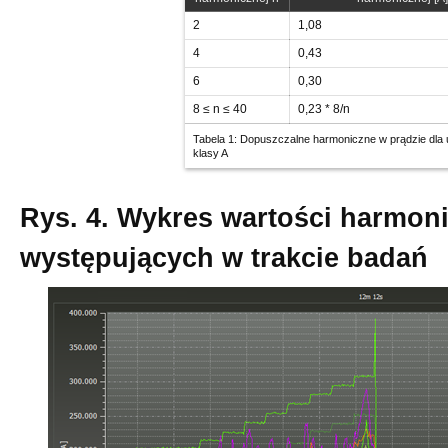
2
1,08
4
0,43
6
0,30
8 ≤ n ≤ 40
0,23 * 8/n
Tabela 1: Dopuszczalne harmoniczne w prądzie dla
klasy A
Rys. 4. Wykres wartości harmon
występujących w trakcie badań