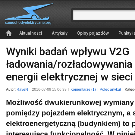
Aktualności
Artykuły
Opisy pojazdów
Punkty 
Wyniki badań wpływu V2G
ładowania/rozładowywania 
energii elektrycznej w siec
Autor:
RaveN
2016-07-09 15:06:39
Komentarze (1)
Poleć artykuł
Kateg
Możliwość dwukierunkowej wymiany e
pomiędzy pojazdem elektrycznym, a s
elektroenergetyczną (budynkiem) to 
interesująca funkcjonalność. W niniej