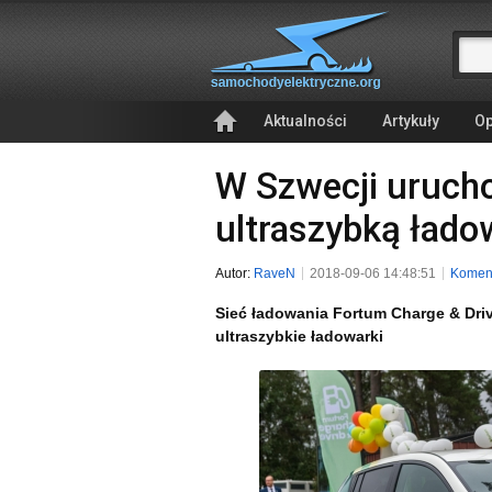
Aktualności
Artykuły
Op
W Szwecji uruch
ultraszybką łado
Autor:
RaveN
2018-09-06 14:48:51
Koment
Sieć ładowania Fortum Charge & Dri
ultraszybkie ładowarki