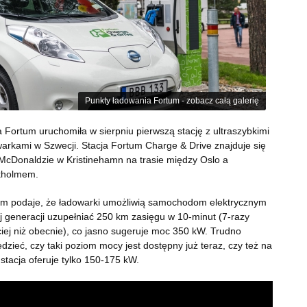
Punkty ładowania Fortum - zobacz całą galerię
 Fortum uruchomiła w sierpniu pierwszą stację z ultraszybkimi
arkami w Szwecji. Stacja Fortum Charge & Drive znajduje się
McDonaldzie w Kristinehamn na trasie między Oslo a
kholmem.
um podaje, że ładowarki umożliwią samochodom elektrycznym
 generacji uzupełniać 250 km zasięgu w 10-minut (7-razy
iej niż obecnie), co jasno sugeruje moc 350 kW. Trudno
dzieć, czy taki poziom mocy jest dostępny już teraz, czy też na
 stacja oferuje tylko 150-175 kW.