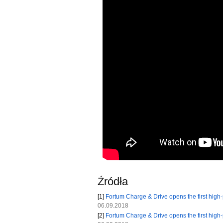
Źródła
[1]
Fortum Charge & Drive opens the first high-
06.09.2018
[2]
Fortum Charge & Drive opens the first high-