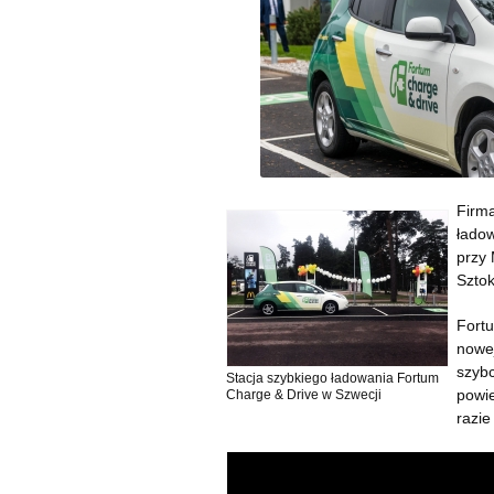
Firma
ładow
przy 
Szto
Fort
nowej
szybc
Stacja szybkiego ładowania Fortum
powie
Charge & Drive w Szwecji
razie