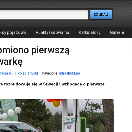
isy pojazdów
Punkty ładowania
Kalkulatory
Galerie
omiono pierwszą
warkę
arze (0)
Poleć artykuł
Kategorie:
Infrastruktura
ve rozbudowuje się w Szwecji i wzbogaca o pierwsze