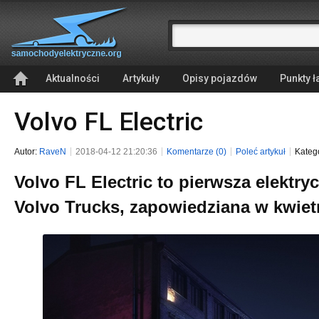
Aktualności
Artykuły
Opisy pojazdów
Punkty 
Volvo FL Electric
Autor:
RaveN
2018-04-12 21:20:36
Komentarze (0)
Poleć artykuł
Kateg
Volvo FL Electric to pierwsza elektr
Volvo Trucks, zapowiedziana w kwietn