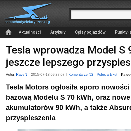
Aktualności
Artykuły
Opisy pojazdów
Punkty 
Tesla wprowadza Model S 9
jeszcze lepszego przyspies
Autor:
RaveN
2015-07-18 09:37:07
Komentarze (2)
Poleć artykuł
Kateg
Tesla Motors ogłosiła sporo nowości
bazową Modelu S 70 kWh, oraz nowe 
akumulatorów 90 kWh, a także Absurd
przyspieszenia