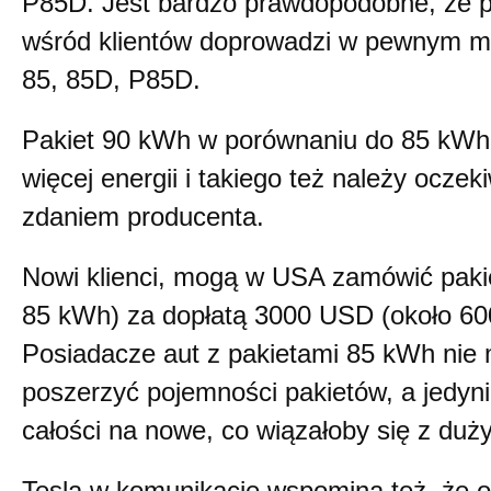
P85D. Jest bardzo prawdopodobne, że prz
wśród klientów doprowadzi w pewnym mo
85, 85D, P85D.
Pakiet 90 kWh w porównaniu do 85 kWh
więcej energii i takiego też należy ocze
zdaniem producenta.
Nowi klienci, mogą w USA zamówić paki
85 kWh) za dopłatą 3000 USD (około 6
Posiadacze aut z pakietami 85 kWh nie
poszerzyć pojemności pakietów, a jedyn
całości na nowe, co wiązałoby się z du