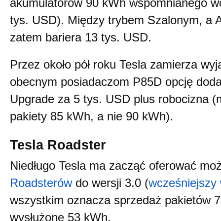
akumulatorów 90 kWh wspomnianego wc
tys. USD). Między trybem Szalonym, a 
zatem bariera 13 tys. USD.
Przez około pół roku Tesla zamierza wy
obecnym posiadaczom P85D opcję doda
Upgrade za 5 tys. USD plus robocizna (
pakiety 85 kWh, a nie 90 kWh).
Tesla Roadster
Niedługo Tesla ma zacząć oferować moż
Roadsterów
do wersji 3.0 (
wcześniejszy 
wszystkim oznacza sprzedaż pakietów 7
wysłużone 53 kWh.