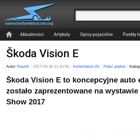
Aktualności
Artykuły
Opisy pojazdów
Punkty 
Škoda Vision E
Autor:
RaveN
2017-03-30 12:10:56
Komentarze (0)
Poleć artykuł
Kateg
Škoda Vision E to koncepcyjne auto e
zostało zaprezentowane na wystawie
Show 2017