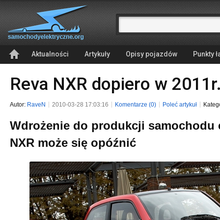
Aktualności
Artykuły
Opisy pojazdów
Punkty 
Reva NXR dopiero w 2011r
Autor:
RaveN
2010-03-28 17:03:16
Komentarze (0)
Poleć artykuł
Kateg
Wdrożenie do produkcji samochodu 
NXR może się opóźnić