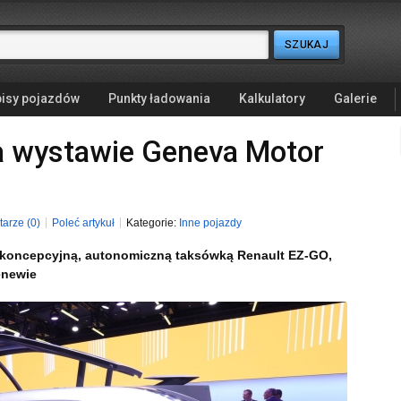
isy pojazdów
Punkty ładowania
Kalkulatory
Galerie
a wystawie Geneva Motor
arze (0)
Poleć artykuł
Kategorie:
Inne pojazdy
 z koncepcyjną, autonomiczną taksówką Renault EZ-GO,
enewie