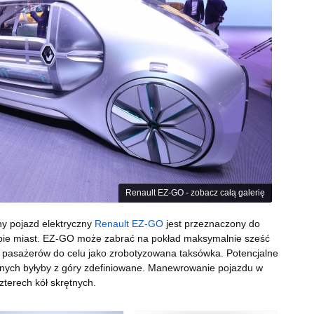
Renault EZ-GO - zobacz całą galerię
y pojazd elektryczny
Renault EZ-GO
jest przeznaczony do
ębie miast. EZ-GO może zabrać na pokład maksymalnie sześć
ć pasażerów do celu jako zrobotyzowana taksówka. Potencjalne
żnych byłyby z góry zdefiniowane. Manewrowanie pojazdu w
zterech kół skrętnych.