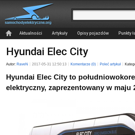
Aktualności
Artykuły
Opisy pojazdów
Punkty 
Hyundai Elec City
Autor:
RaveN
2017-05-31 12:50:13
Komentarze (0)
Poleć artykuł
Kateg
Hyundai Elec City to południowokor
elektryczny, zaprezentowany w maju 