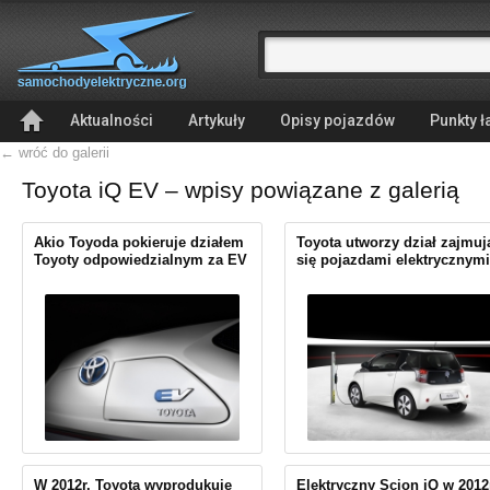
Aktualności
Artykuły
Opisy pojazdów
Punkty 
← wróć do galerii
Toyota iQ EV – wpisy powiązane z galerią
Akio Toyoda pokieruje działem
Toyota utworzy dział zajmuj
Toyoty odpowiedzialnym za EV
się pojazdami elektrycznymi
W 2012r. Toyota wyprodukuje
Elektryczny Scion iQ w 2012