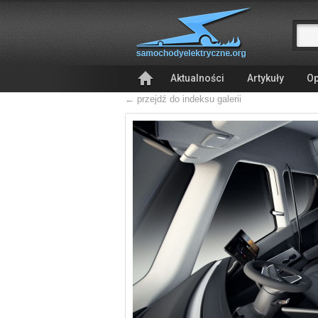
Aktualności
Artykuły
Op
← przejdź do indeksu galerii