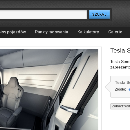
isy pojazdów
Punkty ładowania
Kalkulatory
Galerie
Tesla 
Tesla Semi
zaprezento
Tesla S
Źródło:
T
Zobacz wsz