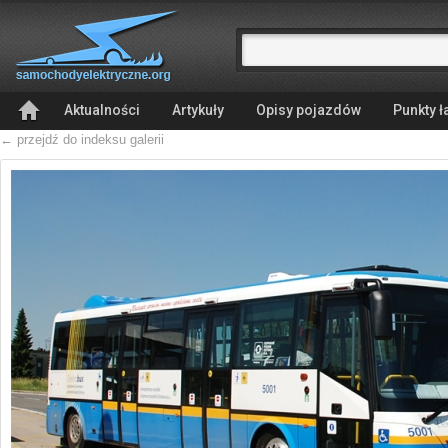
Aktualności
Artykuły
Opisy pojazdów
Punkty 
← przejdź do indeksu galerii