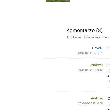
Komentarze (3)
Możliwość dodawania komentar
RaveN
Ł
2010-10-02 15:31:31
Andrzej
i
C
2010-10-02 12:29:12
z
z
h
Andrzej
C
s
2010-10-02 11:40:08
w