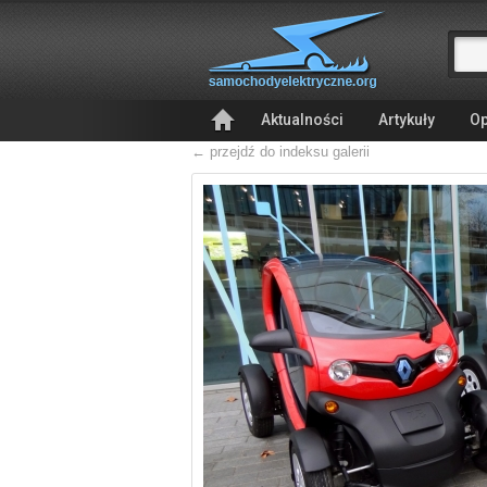
Aktualności
Artykuły
Op
← przejdź do indeksu galerii