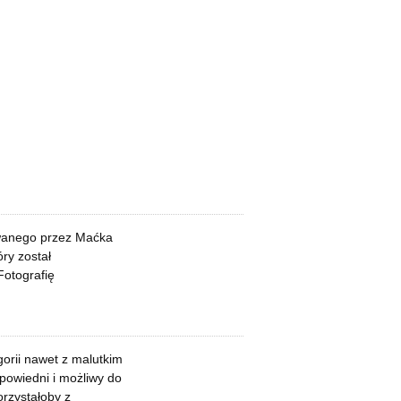
owanego przez Maćka
ry został
otografię
orii nawet z malutkim
dpowiedni i możliwy do
orzystałoby z