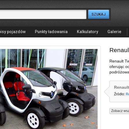
isy pojazdów
Punkty ładowania
Kalkulatory
Galerie
Renaul
Renault Tw
oferując o
podróżowa
Renault
Źródło:
R
Zobacz wsz