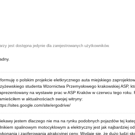
zy jest dostępna jedynie dla zarejestrowanych użytkowników.
adny.
nformuję o polskim projekcie eletkrycznego auta miejskiego zaprojekt
zyżewskiego studenta Wzornictwa Przemysłowego krakowskiej ASP, któ
aprezentowany na wystawie prac w ASP Kraków w czerwcu tego roku. F
amieściłem w aktualnościach swojej witryny:
ttps://sites.google.com/site/ergodrive/
iekawy jestem dlaczego nie ma na rynku podobnych pojazdów tej kateg
ilnikiem spalinowym motocyklowym a elektryczny jest jak najbardziej o
ykonania i zaoferowania atrakcyjnej ceny. Wydaje się, że dużo ludzi sk