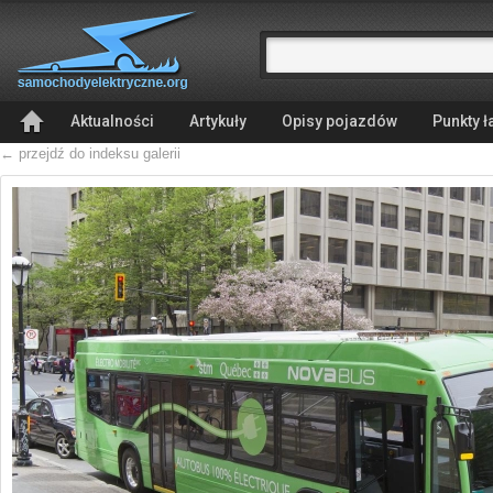
Aktualności
Artykuły
Opisy pojazdów
Punkty 
← przejdź do indeksu galerii