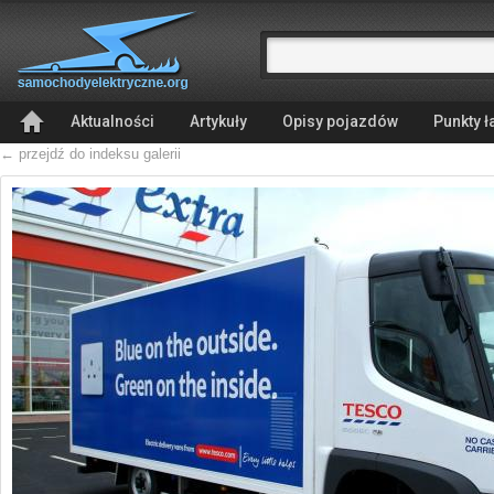
Aktualności
Artykuły
Opisy pojazdów
Punkty 
← przejdź do indeksu galerii