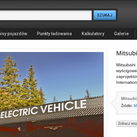
isy pojazdów
Punkty ładowania
Kalkulatory
Galerie
Mitsubi
Mitsubishi 
wyścigowe
zaprojekt
Internatio
Mitsubi
Źródło:
Mi
Zobacz wsz