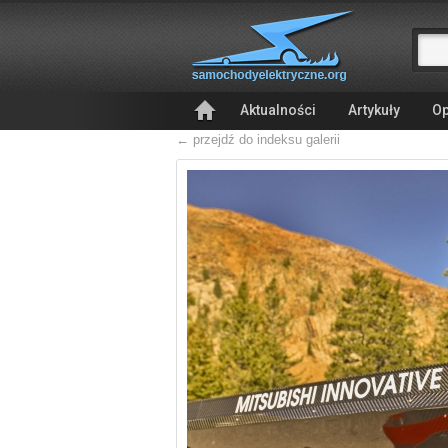
Aktualności
Artykuły
Op
← przejdź do indeksu galerii