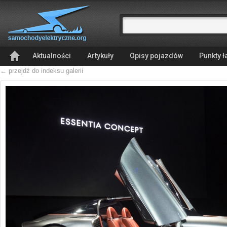
Aktualności
Artykuły
Opisy pojazdów
Punkty 
← przejdź do indeksu galerii