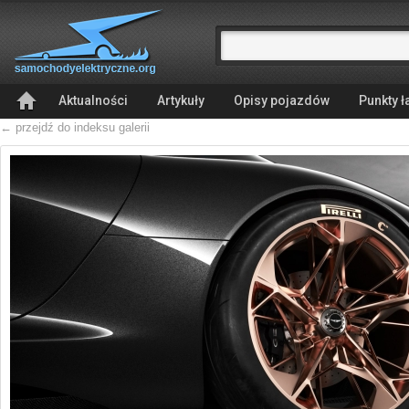
Aktualności
Artykuły
Opisy pojazdów
Punkty 
← przejdź do indeksu galerii