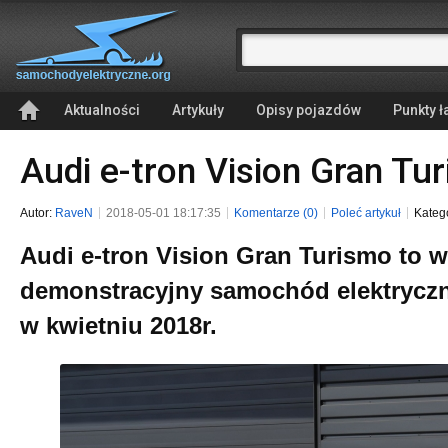
Aktualności
Artykuły
Opisy pojazdów
Punkty 
Audi e-tron Vision Gran Tu
Autor:
RaveN
2018-05-01 18:17:35
Komentarze (0)
Poleć artykuł
Kateg
Audi e-tron Vision Gran Turismo to 
demonstracyjny samochód elektrycz
w kwietniu 2018r.