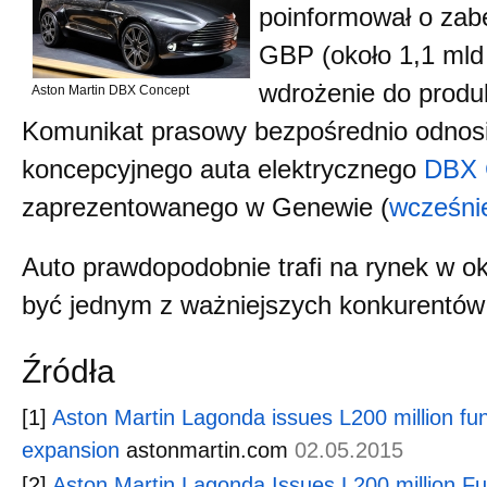
poinformował o zab
GBP (około 1,1 mld 
wdrożenie do produ
Aston Martin DBX Concept
Komunikat prasowy bezpośrednio odnosi
koncepcyjnego auta elektrycznego
DBX 
zaprezentowanego w Genewie (
wcześni
Auto prawdopodobnie trafi na rynek w ok
być jednym z ważniejszych konkurentów 
Źródła
[1]
Aston Martin Lagonda issues L200 million fun
expansion
astonmartin.com
02.05.2015
[2]
Aston Martin Lagonda Issues L200 million Fu