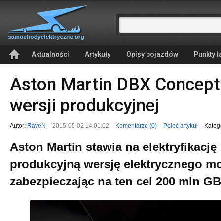
Aktualności
Artykuły
Opisy pojazdów
Punkty 
Aston Martin DBX Concept
wersji produkcyjnej
Autor:
RaveN
2015-05-02 14:01:02
Komentarze (0)
Poleć artykuł
Kateg
Aston Martin stawia na elektryfikację
produkcyjną wersję elektrycznego m
zabezpieczając na ten cel 200 mln 