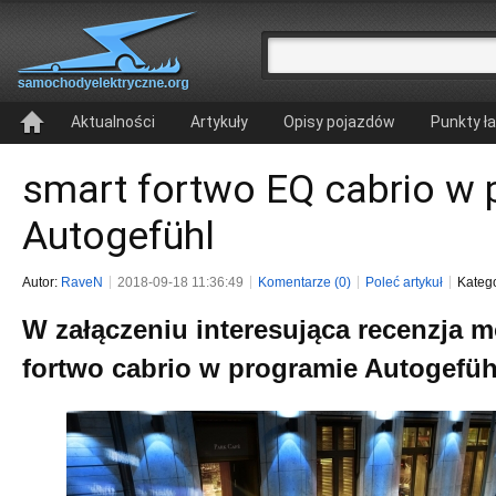
Aktualności
Artykuły
Opisy pojazdów
Punkty ł
smart fortwo EQ cabrio w 
Autogefühl
Autor:
RaveN
2018-09-18 11:36:49
Komentarze (0)
Poleć artykuł
Kateg
W załączeniu interesująca recenzja 
fortwo cabrio w programie Autogefüh