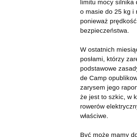
limitu mocy silnika
o masie do 25 kg i
ponieważ prędkość 
bezpieczeństwa.
W ostatnich miesią
posłami, którzy za
podstawowe zasad
de Camp opublikow
zarysem jego rapor
że jest to szkic, 
rowerów elektryczn
właściwe.
Być może mamy do 