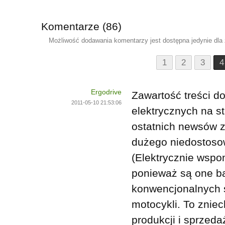
Komentarze (86)
Możliwość dodawania komentarzy jest dostępna jedynie dla
1
2
3
4
Ergodrive
Zawartość treści 
2011-05-10 21:53:06
elektrycznych na s
ostatnich newsów z
dużego niedostoso
(Elektrycznie wspo
ponieważ są one ba
konwencjonalnych 
motocykli. To znie
produkcji i sprzeda