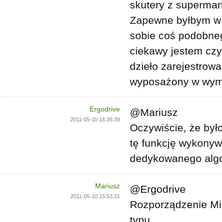
skutery z superma
Zapewne byłbym w 
sobie coś podobneg
ciekawy jestem czy
dzieło zarejestrow
wyposażony w wyma
Ergodrive
@Mariusz
2011-05-10 16:26:39
Oczywiście, że było
tę funkcję wykonyw
dedykowanego algo
Mariusz
@Ergodrive
2011-05-10 15:53:21
Rozporządzenie Min
typu