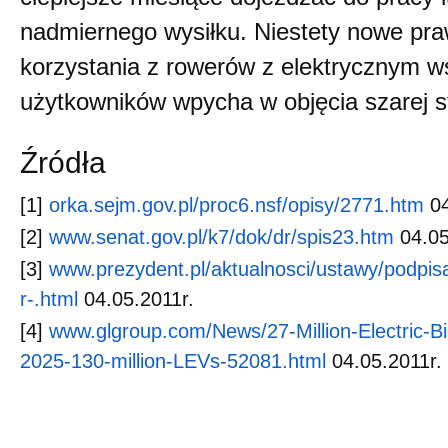
nadmiernego wysiłku. Niestety nowe pr
korzystania z rowerów z elektrycznym 
użytkowników wpycha w objęcia szarej st
Źródła
[1]
orka.sejm.gov.pl/proc6.nsf/opisy/2771.htm
04
[2]
www.senat.gov.pl/k7/dok/dr/spis23.htm
04.05
[3]
www.prezydent.pl/aktualnosci/ustawy/podpisa
r-.html
04.05.2011r.
[4]
www.glgroup.com/News/27-Million-Electric-Bi
2025-130-million-LEVs-52081.html
04.05.2011r.