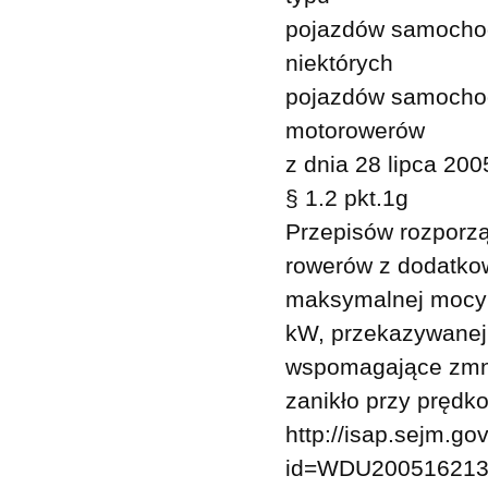
pojazdów samochod
niektórych
pojazdów samochod
motorowerów
z dnia 28 lipca 200
§ 1.2 pkt.1g
Przepisów rozporzą
rowerów z dodatkow
maksymalnej mocy 
kW, przekazywanej 
wspomagające zmnie
zanikło przy prędko
http://isap.sejm.go
id=WDU200516213