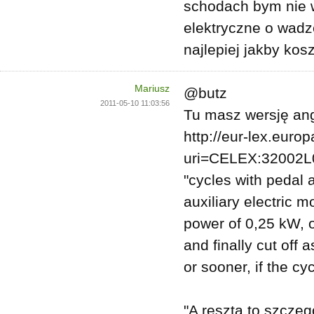
schodach bym nie w
elektryczne o wadze
najlepiej jakby ko
Mariusz
@butz
2011-05-10 11:03:56
Tu masz wersję an
http://eur-lex.euro
uri=CELEX:32002
"cycles with pedal 
auxiliary electric
power of 0,25 kW, o
and finally cut off
or sooner, if the cyc
"A reszta to szczeg