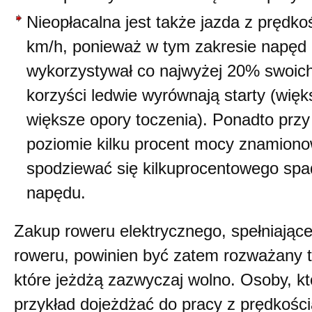
Nieopłacalna jest także jazda z prędko
km/h, ponieważ w tym zakresie napęd 
wykorzystywał co najwyżej 20% swoich 
korzyści ledwie wyrównają starty (wię
większe opory toczenia). Ponadto prz
poziomie kilku procent mocy znamio
spodziewać się kilkuprocentowego sp
napędu.
Zakup roweru elektrycznego, spełniające
roweru, powinien być zatem rozważany t
które jeżdżą zazwyczaj wolno. Osoby, kt
przykład dojeżdżać do pracy z prędkośc