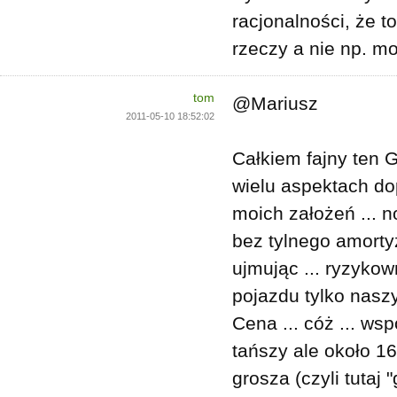
racjonalności, że t
rzeczy a nie np. m
tom
@Mariusz
2011-05-10 18:52:02
Całkiem fajny ten 
wielu aspektach d
moich założeń ... 
bez tylnego amorty
ujmując ... ryzykow
pojazdu tylko nasz
Cena ... cóż ... ws
tańszy ale około 1
grosza (czyli tutaj 