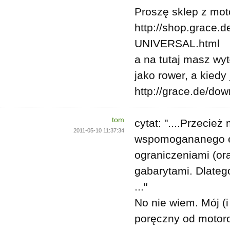
Proszę sklep z mot
http://shop.grac
UNIVERSAL.html
a na tutaj masz wy
jako rower, a kiedy
http://grace.de/do
tom
cytat: "....Przecie
2011-05-10 11:37:34
wspomogananego ele
ograniczeniami (or
gabarytami. Dlateg
..."
No nie wiem. Mój (i 
poręczny od motoro