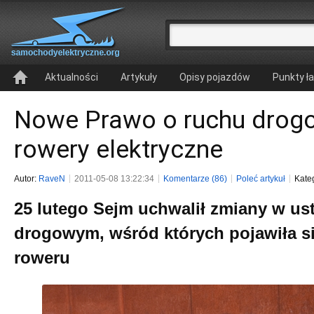
Aktualności
Artykuły
Opisy pojazdów
Punkty ł
Nowe Prawo o ruchu drog
rowery elektryczne
Autor:
RaveN
2011-05-08 13:22:34
Komentarze (86)
Poleć artykuł
Kate
25 lutego Sejm uchwalił zmiany w us
drogowym, wśród których pojawiła si
roweru