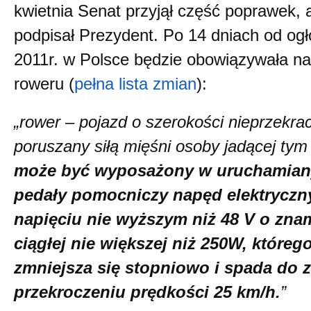
kwietnia Senat przyjął część poprawek, 
podpisał Prezydent. Po 14 dniach od ogł
2011r. w Polsce będzie obowiązywała nas
roweru (
pełna lista zmian
):
„rower – pojazd o szerokości nieprzekra
poruszany siłą mięśni osoby jadącej ty
może być wyposażony w uruchamian
pedały pomocniczy napęd elektryczn
napięciu nie wyższym niż 48 V o zn
ciągłej nie większej niż 250W, które
zmniejsza się stopniowo i spada do 
przekroczeniu prędkości 25 km/h.
”