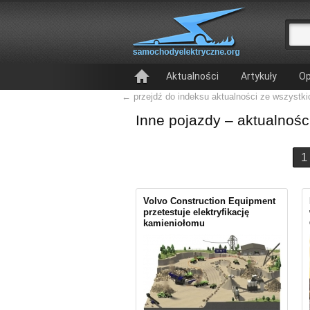
Aktualności
Artykuły
Op
← przejdź do indeksu aktualności ze wszystkic
Inne pojazdy – aktualnośc
1
Volvo Construction Equipment
przetestuje elektryfikację
kamieniołomu