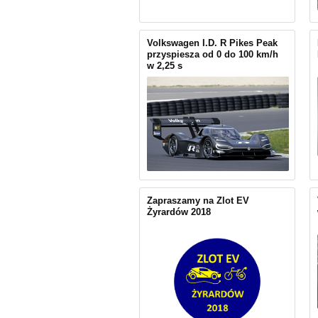
Volkswagen I.D. R Pikes Peak
przyspiesza od 0 do 100 km/h
w 2,25 s
Zapraszamy na Zlot EV
Żyrardów 2018