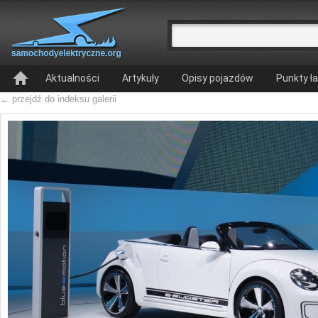
Aktualności
Artykuły
Opisy pojazdów
Punkty ł
← przejdź do indeksu galerii