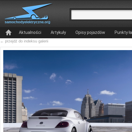
Aktualności
Artykuły
Opisy pojazdów
Punkty ł
← przejdź do indeksu galerii