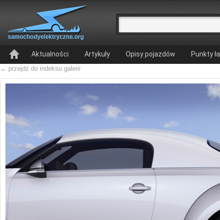
Aktualności
Artykuły
Opisy pojazdów
Punkty ł
← przejdź do indeksu galerii