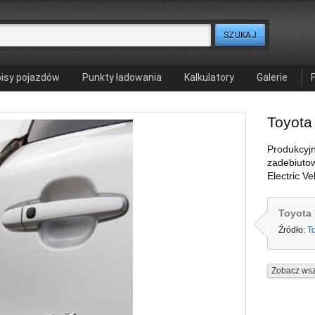
isy pojazdów
Punkty ładowania
Kalkulatory
Galerie
Toyota
Produkcyj
zadebiutow
Electric V
Toyota
Źródło:
T
Zobacz wsz