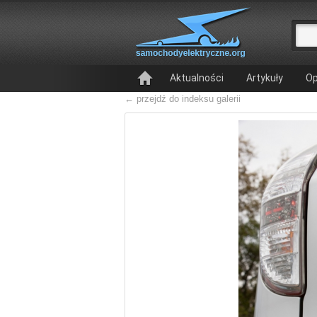
Aktualności
Artykuły
Op
← przejdź do indeksu galerii