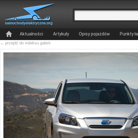
Aktualności
Artykuły
Opisy pojazdów
Punkty ł
← przejdź do indeksu galerii