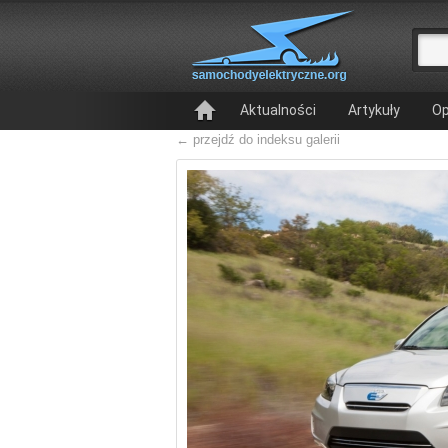
Aktualności
Artykuły
Op
← przejdź do indeksu galerii