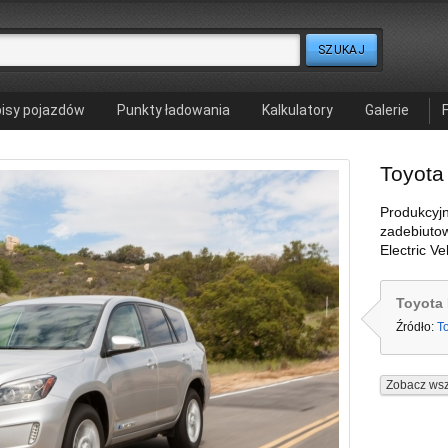
isy pojazdów
Punkty ładowania
Kalkulatory
Galerie
Toyota
Produkcyj
zadebiutow
Electric V
Toyota
Źródło:
T
Zobacz wsz