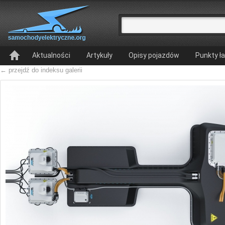
Aktualności
Artykuły
Opisy pojazdów
Punkty ł
← przejdź do indeksu galerii