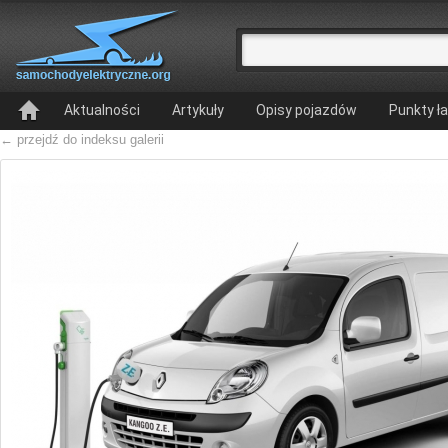
Aktualności
Artykuły
Opisy pojazdów
Punkty ł
← przejdź do indeksu galerii