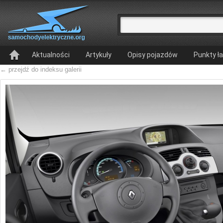
Aktualności
Artykuły
Opisy pojazdów
Punkty ł
← przejdź do indeksu galerii