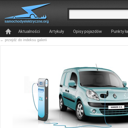
Aktualności
Artykuły
Opisy pojazdów
Punkty ł
← przejdź do indeksu galerii