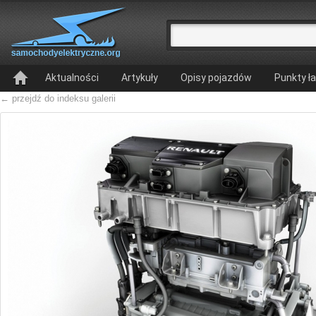
Aktualności
Artykuły
Opisy pojazdów
Punkty ł
← przejdź do indeksu galerii