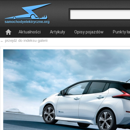
Aktualności
Artykuły
Opisy pojazdów
Punkty ł
← przejdź do indeksu galerii