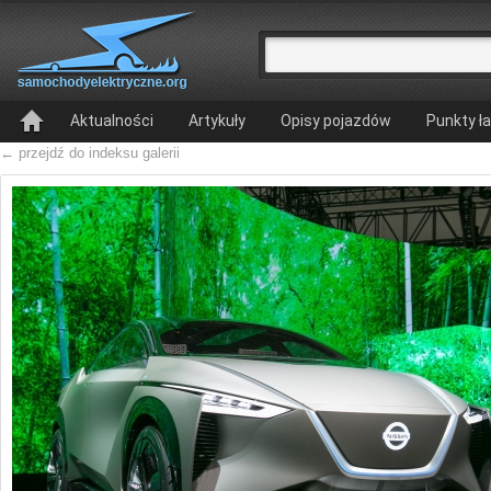
Aktualności
Artykuły
Opisy pojazdów
Punkty ł
← przejdź do indeksu galerii