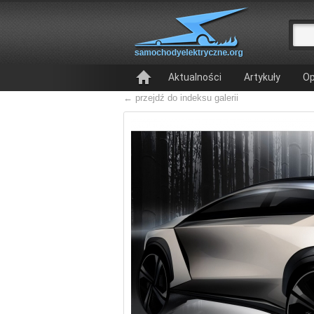
Aktualności
Artykuły
Op
← przejdź do indeksu galerii