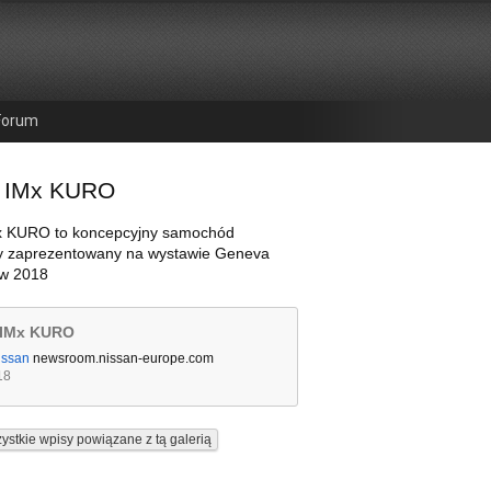
Forum
n IMx KURO
x KURO to koncepcyjny samochód
ny zaprezentowany na wystawie Geneva
w 2018
 IMx KURO
issan
newsroom.nissan-europe.com
18
ystkie wpisy powiązane z tą galerią