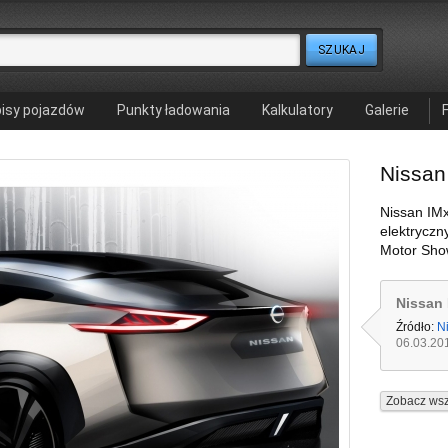
isy pojazdów
Punkty ładowania
Kalkulatory
Galerie
Nissa
Nissan IM
elektrycz
Motor Sho
Nissan
Źródło:
N
06.03.20
Zobacz wsz