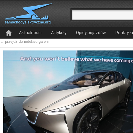
Aktualności
Artykuły
Opisy pojazdów
Punkty ł
← przejdź do indeksu galerii