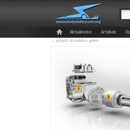
Aktualności
Artykuły
Op
← przejdź do indeksu galerii