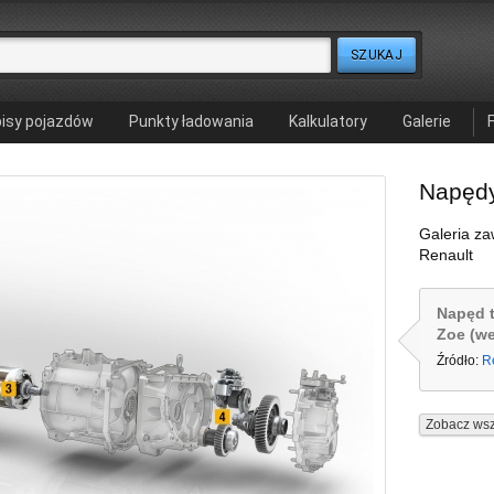
isy pojazdów
Punkty ładowania
Kalkulatory
Galerie
Napędy
Galeria za
Renault
Napęd t
Zoe (we
Źródło:
R
Zobacz wsz