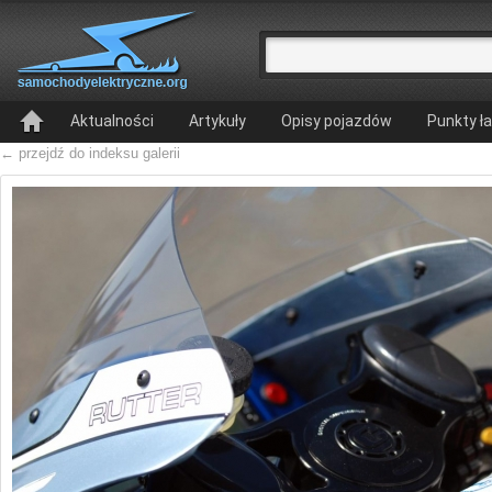
Aktualności
Artykuły
Opisy pojazdów
Punkty ł
← przejdź do indeksu galerii