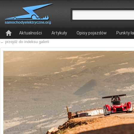
Aktualności
Artykuły
Opisy pojazdów
Punkty ł
← przejdź do indeksu galerii