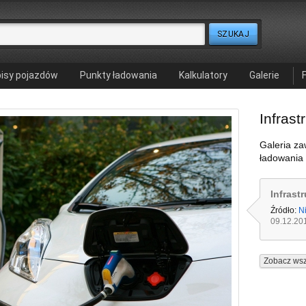
isy pojazdów
Punkty ładowania
Kalkulatory
Galerie
Infrast
Galeria zaw
ładowania
Infrast
Źródło:
N
09.12.20
Zobacz wsz