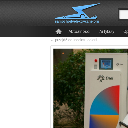
Aktualności
Artykuły
Op
← przejdź do indeksu galerii