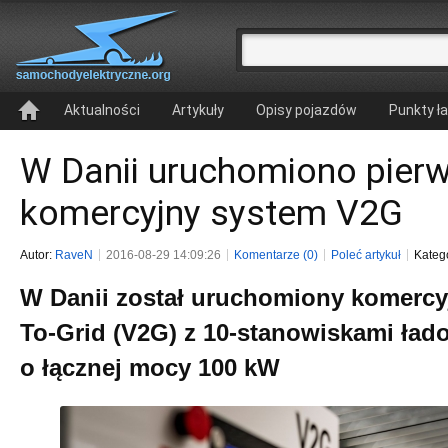
Aktualności
Artykuły
Opisy pojazdów
Punkty ł
W Danii uruchomiono pier
komercyjny system V2G
Autor:
RaveN
2016-08-29 14:09:26
Komentarze (0)
Poleć artykuł
Kateg
W Danii został uruchomiony komercy
To-Grid (V2G) z 10-stanowiskami ład
o łącznej mocy 100 kW