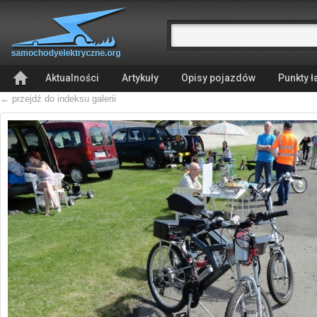
Aktualności
Artykuły
Opisy pojazdów
Punkty 
← przejdź do indeksu galerii