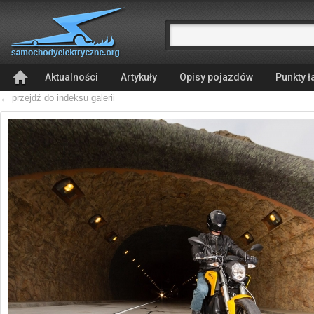
Aktualności
Artykuły
Opisy pojazdów
Punkty 
← przejdź do indeksu galerii