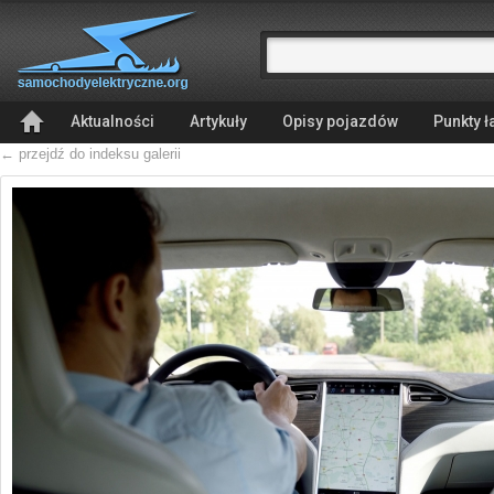
Aktualności
Artykuły
Opisy pojazdów
Punkty 
← przejdź do indeksu galerii