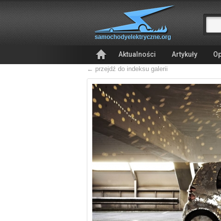
Aktualności
Artykuły
Op
← przejdź do indeksu galerii