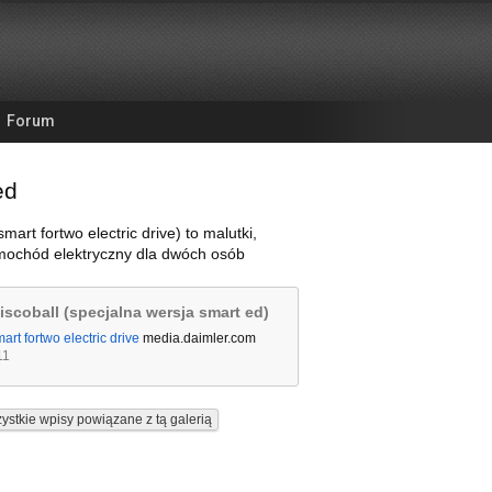
Forum
ed
mart fortwo electric drive) to malutki,
mochód elektryczny dla dwóch osób
iscoball (specjalna wersja smart ed)
art fortwo electric drive
media.daimler.com
11
ystkie wpisy powiązane z tą galerią