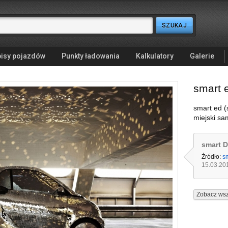
isy pojazdów
Punkty ładowania
Kalkulatory
Galerie
smart 
smart ed (s
miejski sa
smart D
Źródło:
sm
15.03.20
Zobacz wsz