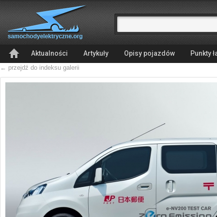
Aktualności
Artykuły
Opisy pojazdów
Punkty 
← przejdź do indeksu galerii